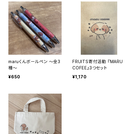
maruくんボールペン 〜全3
FRUITS寄付活動 『MARU
種〜
COFEE』3つセット
¥650
¥1,170