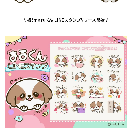
\ 初！maruくん LINEスタンプリリース開始 /