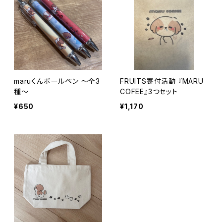
maruくんボールペン 〜全3
FRUITS寄付活動 『MARU
種〜
COFEE』3つセット
¥650
¥1,170