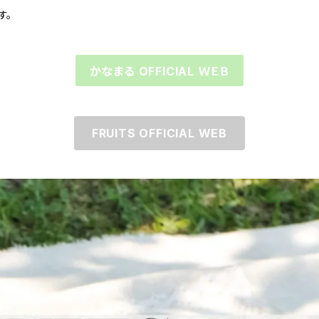
す。
かなまる OFFICIAL ＷＥＢ
FRUITS OFFICIAL WEB